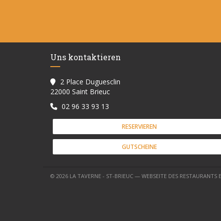
Uns kontaktieren
2 Place Duguesclin
((öffnet ein neues Fenster))
22000 Saint Brieuc
02 96 33 93 13
RESERVIEREN
GUTSCHEINE
© 2026 LA TAVERNE - ST-BRIEUC — WEBSEITE DES RESTAURANTS