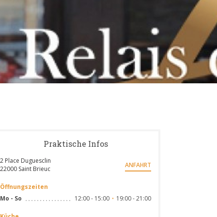
Praktische Infos
2 Place Duguesclin
ANFAHRT
((öffnet ein neues Fenster))
22000 Saint Brieuc
Öffnungszeiten
12:00 - 15:00
19:00 - 21:00
Mo
-
So
•
Küche