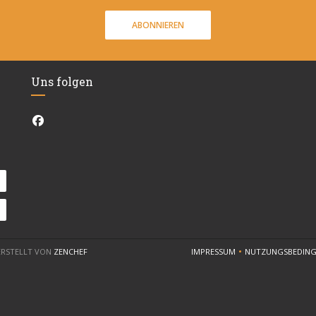
ABONNIEREN
Uns folgen
Facebook ((öffnet ein neues Fenster))
((ÖFFNET EIN NEUES FENSTER))
 ERSTELLT VON
ZENCHEF
IMPRESSUM
NUTZUNGSBEDIN
((ÖFFNET EIN NEUES FENST
((ÖF