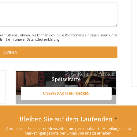
rufe abzulehnen. Sie können sich in die Robinsonliste eintragen lassen unter
den Sie in unserer
Datenschutzerklärung
.
Speisekarte
UNSERE KARTE ENTDECKEN
Bleiben Sie auf dem Laufenden
*
Abonnieren Sie unseren Newsletter, um personalisierte Mitteilungen und
Marketingangebote per E-Mail von uns zu erhalten.