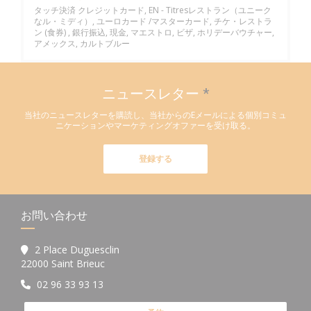
タッチ決済 クレジットカード, EN - Titresレストラン（ユニーク
なル・ミディ）, ユーロカード /マスターカード, チケ・レストラ
ン (食券) , 銀行振込, 現金, マエストロ, ビザ, ホリデーバウチャー,
アメックス, カルトブルー
ニュースレター
*
当社のニュースレターを購読し、当社からのEメールによる個別コミュ
ニケーションやマーケティングオファーを受け取る。
登録する
お問い合わせ
2 Place Duguesclin
((新しいウィンドウで開きます))
22000 Saint Brieuc
02 96 33 93 13