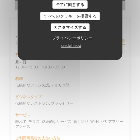
全てに同意する
すべてのクッキーを拒否する
店舗情報
カスタマイズする
2 Place Duguesclin
プライバシーポリシー
道順
((新しいウィンドウで開きます))
22000 Saint Brieuc
undefined
営業時間
月
-
日
12:00 - 15:00
19:00 - 21:00
•
料理
伝統的なフランス語, アルザス語
ビジネスタイプ
伝統的なレストラン, ブラッセリー
サービス
離れて, テラス, 継続的なサービス, 貸し切り, WI-FI, バリアフリー
アクセス
ご利用可能なお支払い方法