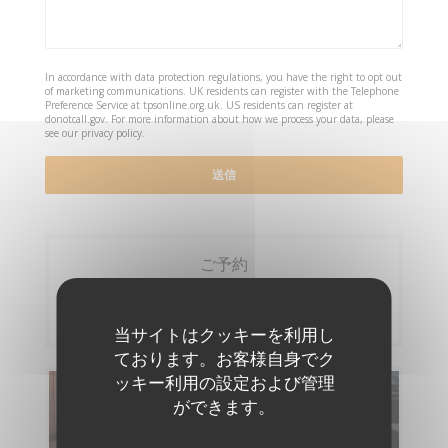
In accordance with data protection regulations, you have the right to opt out
of marketing communications. UK residents can register with the Telephone
Preference Service at
tpsonline.org.uk
. US residents can register at
donotcall.gov
. For more information about how we process your data, please
see our
privacy policy
.
ご予約
予約
当サイトはクッキーを利用し
ております。お客様自身でク
ッキー利用の設定および管理
メニュー
ができます。
メニューを発見する