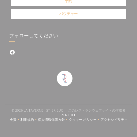
予約
バウチャー
フォローしてください
Facebook ((新しいウィンドウで開きます))
© 2026 LA TAVERNE - ST-BRIEUC — このレストランウェブサイトの作成者
((新しいウィンドウで開きます))
ZENCHEF
免責
利用規約
個人情報保護方針
クッキー ポリシー
アクセシビリティ
((新しいウィンドウで開きます))
((新しいウィンドウで開きます))
((新しいウィンドウで開きます))
((新しいウィンドウで開きます))
((新しいウィン