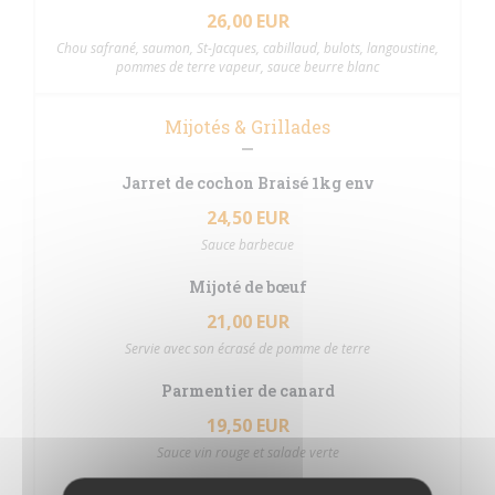
26,00 EUR
Chou safrané, saumon, St-Jacques, cabillaud, bulots, langoustine,
pommes de terre vapeur, sauce beurre blanc
Mijotés & Grillades
Jarret de cochon Braisé 1kg env
24,50 EUR
Sauce barbecue
Mijoté de bœuf
21,00 EUR
Servie avec son écrasé de pomme de terre
Parmentier de canard
19,50 EUR
Sauce vin rouge et salade verte
Ris de veau et champignons sauvage