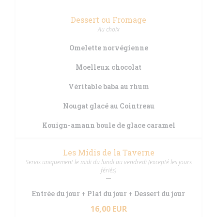
Dessert ou Fromage
Au choix
Omelette norvégienne
Moelleux chocolat
Véritable baba au rhum
Nougat glacé au Cointreau
Kouign-amann boule de glace caramel
Les Midis de la Taverne
Servis uniquement le midi du lundi au vendredi (excepté les jours
fériés)
Entrée du jour + Plat du jour + Dessert du jour
16,00 EUR