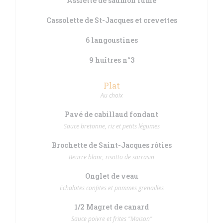
Assiette de saumon fumé
Cassolette de St-Jacques et crevettes
6 langoustines
9 huîtres n°3
Plat
Au choix
Pavé de cabillaud fondant
Sauce bretonne, riz et petits légumes
Brochette de Saint-Jacques rôties
Beurre blanc, risotto de sarrasin
Onglet de veau
Echalotes confites et pommes grenailles
1/2 Magret de canard
Sauce poivre et frites "Maison"