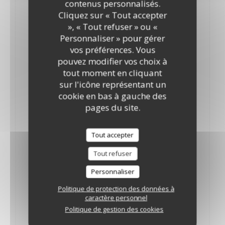
contenus personnalisés.
Kouign-amann
Cliquez sur « Tout accepter
7,50 EUR
», « Tout refuser » ou «
Accompagné de sa boule de glace caramel
Personnaliser » pour gérer
vos préférences. Vous
Nougat glacé framboise-abricot
pouvez modifier vos choix à
7,00 EUR
tout moment en cliquant
et son coulis de fruits rouge
sur l'icône représentant un
cookie en bas à gauche des
Crème brûlée à la vanille
pages du site.
7,00 EUR
Tout accepter
Mousse au chocolat
6,50 EUR
Tout refuser
Personnaliser
Tarte tatin
7,50 EUR
Politique de protection des données à
caractère personnel
Crème chantilly et boule de glace vanille
Politique de gestion des cookies
Café gourmand