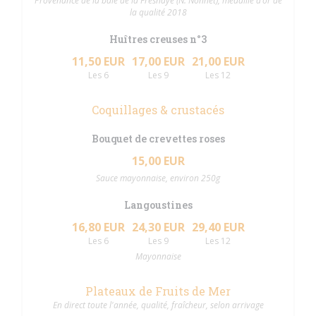
Provenance de la baie de la Fresnaye (N. Nonnet), médaille d’or de
la qualité 2018
Huîtres creuses n°3
11,50 EUR
17,00 EUR
21,00 EUR
Les 6
Les 9
Les 12
Coquillages & crustacés
Bouquet de crevettes roses
15,00 EUR
Sauce mayonnaise, environ 250g
Langoustines
16,80 EUR
24,30 EUR
29,40 EUR
Les 6
Les 9
Les 12
Mayonnaise
Plateaux de Fruits de Mer
En direct toute l'année, qualité, fraîcheur, selon arrivage