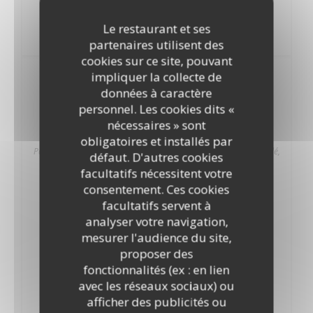
23,50 EUR
Le restaurant et ses
Risotto et Sarazin et petits légumes
partenaires utilisent des
cookies sur ce site, pouvant
impliquer la collecte de
Desserts Maison
données à caractère
personnel. Les cookies dits «
Cheesecake citron gingembre
nécessaires » sont
7,50 EUR
obligatoires et installés par
Pâte sablée pur beurre gingembre, Cream Cheese citronné acidulé,
défaut. D'autres cookies
meringue suisse flambée
facultatifs nécessitent votre
consentement. Ces cookies
Véritable baba au rhum
facultatifs servent à
7,50 EUR
analyser votre navigation,
Et sa chantilly maison
mesurer l'audience du site,
proposer des
Coeur fondant du moment
fonctionnalités (ex : en lien
7,50 EUR
avec les réseaux sociaux) ou
Accompagné de sa boule de glace
afficher des publicités ou